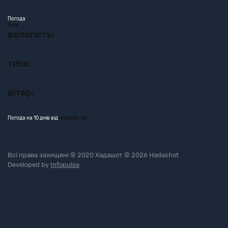
Погода
Київ
вологість:
тиск:
вітер:
Погода на 10 днів від
sinoptik.ua
Всі права захищені © 2020 Хадашот © 2026 Hadashot
Developed by
Infopulse