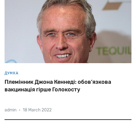
ДУМКА
Племінник Джона Кеннеді: обов’язкова
вакцинація гірше Голокосту
admin
•
18 March 2022
«Навіть у гітлерівській Німеччині можна було
перетнути Альпи і потрапити у Швейцарію, можна
було заховатися на горищі, як це зробила Ганна
Франк», — заявив на митінгу антиваксерів у