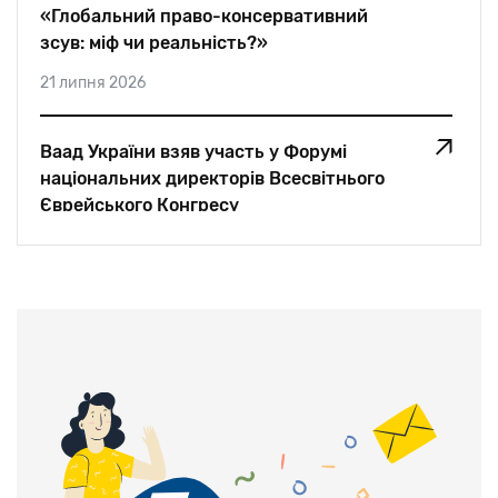
«Глобальний право-консервативний
зсув: міф чи реальність?»
21 липня 2026
Ваад України взяв участь у Форумі
національних директорів Всесвітнього
Єврейського Конгресу
05 липня 2026
«Для мене єврей — це єврей. Немає
значення, де він живе. Ми — одна
родина»: Едуард Шифрін для Jewish Post
And News
28 червня 2026