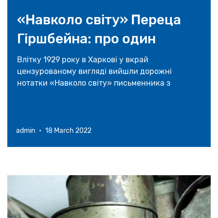
16 травня 2026
«Навколо свiту» Переца
На Закарпатті відновлять унікальну
Гіршбейна: про один
синагогу у селі Великі Ком’яти
«вільний» переклад з
Влітку 1929 року в Харкові у вкрай
23 квітня 2026
цензурованому вигляді вийшли дорожні
їдишу на українську
нотатки «Навколо свiту» письменника з
Америки Переца Гіршбейна.
admin
•
18 March 2022