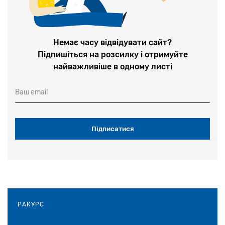
1-2 липня у Києві відбудеться
конференція «Єврейська спадщина в
Україні: Досвід та перспективи
досліджень»
Немає часу відвідувати сайт?
Підпишіться на розсилку і отримуйте
28 червня 2026
найважливіше в одному листі
У Теплицькій громаді на Вінничині
Ваш email
вшанували пам’ять невинних жертв
Голокосту
28 травня 2026
«Єврейська громада в Україні
скорочується через війну, а не через
антисемітизм»: Співпрезидент Вааду
України Едуард Шифрін виступив на сесії
РАКУРС
ВЄК у Женеві