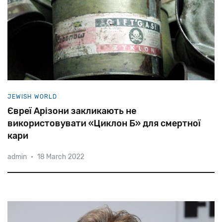
JEWISH WORLD
Євреї Арізони закликають не
використовувати «Циклон Б» для смертної
кари
admin
•
18 March 2022
Як
відомо,
за
допомогою
Zyklon
B
було
умертвлено
1,1
мільйона
осіб
в
газових
камерах
Освенціма-Біркенау,
Майданека
та
інших
таборів
смерті.