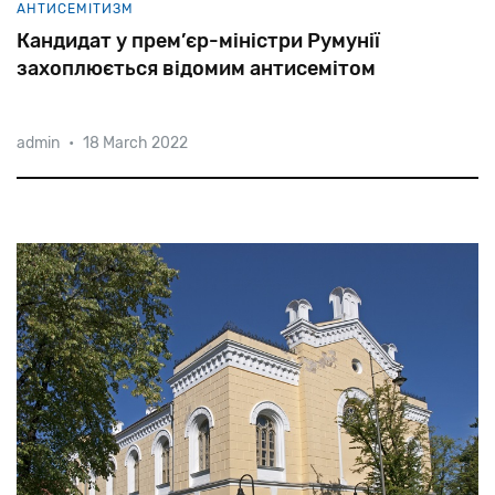
АНТИСЕМІТИЗМ
Кандидат у прем’єр-міністри Румунії
захоплюється відомим антисемітом
admin
•
18 March 2022
Почесний
президент
партії
AUR
Калін
Джорджеску
заявив,
що
фашист
і
антисеміт,
лідер
легіонерів
Корнеліу
Кодряну
«боровся
за
моральність
людини».