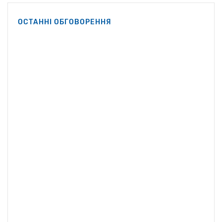
Кеннеді-молодший.
Вашингтоні Роберт Ф.
ОСТАННІ ОБГОВОРЕННЯ