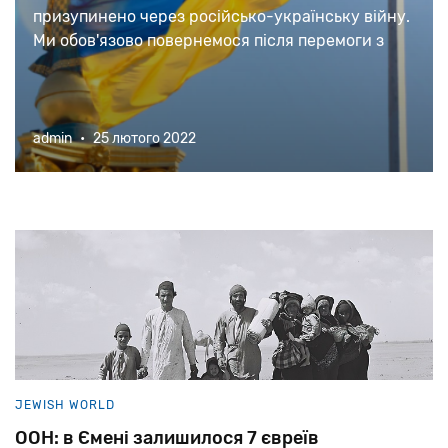
призупинено через російсько-українську війну.
Ми обов'язово повернемося після перемоги з
новими текстами та матеріалами.
admin
•
25 лютого 2022
JEWISH WORLD
ООН: в Ємені залишилося 7 євреїв