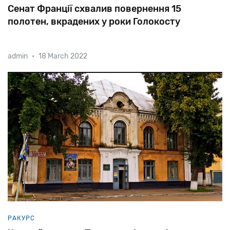
Сенат Франції схвалив повернення 15
полотен, вкрадених у роки Голокосту
admin
•
18 March 2022
Рішення
верхньої
палати
парламенту
дозволить
музеям
передати
роботи
нащадкам
єврейських
власників.
РАКУРС