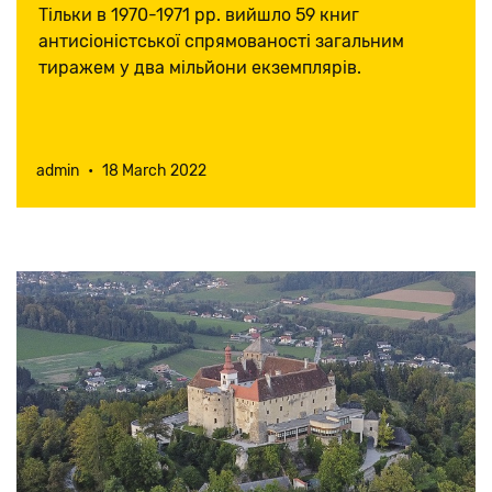
першими
Тільки в 1970-1971 рр. вийшло 59 книг
антисіоністської спрямованості загальним
тиражем у два мільйони екземплярів.
admin
•
18 March 2022