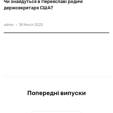
Чи знайдуться в Переяславі родичі
держсекретаря США?
admin
•
18 March 2022
Коли
в
1874
році
Янкель
Блінкін
переїхав
із
Золотоноші
до
Переяслава,
євреї
складали
до
40%
населення
цього
повітового
міста.
Попередні випуски