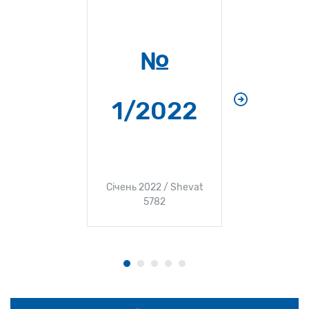
№
№
1/2022
Грудень 2
5
Січень 2022 / Shevat
5782