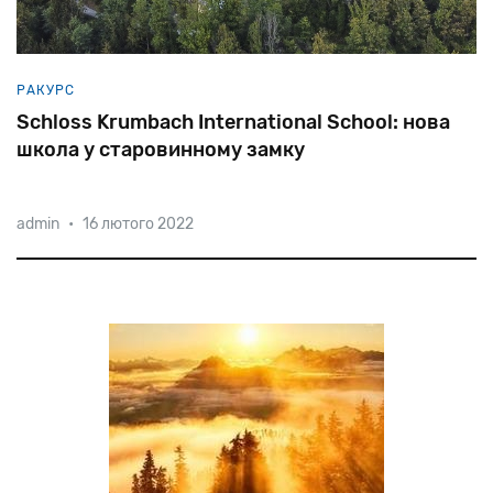
РАКУРС
Schloss Krumbach International School: нова
школа у старовинному замку
admin
•
16 лютого 2022
У світі зростає затребуваність міжнародної освіти.
Наявність престижного атестату та вільне володіння
декількома мовами стає запорукою успішного
майбутнього. Особливо, якщо це атестат
Гоґвортсу – першої та єд
справжнього